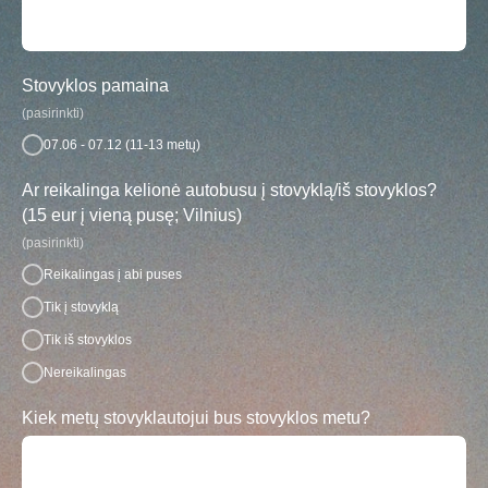
Stovyklos pamaina
(pasirinkti)
07.06 - 07.12 (11-13 metų)
Ar reikalinga kelionė autobusu į stovyklą/iš stovyklos?
(15 eur į vieną pusę; Vilnius)
(pasirinkti)
Reikalingas į abi puses
Tik į stovyklą
Tik iš stovyklos
Nereikalingas
Kiek metų stovyklautojui bus stovyklos metu?