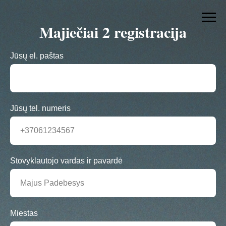
Majiečiai 2 registracija
Jūsų el. paštas
Jūsų tel. numeris
+37061234567
Stovyklautojo vardas ir pavardė
Majus Padebesys
Miestas